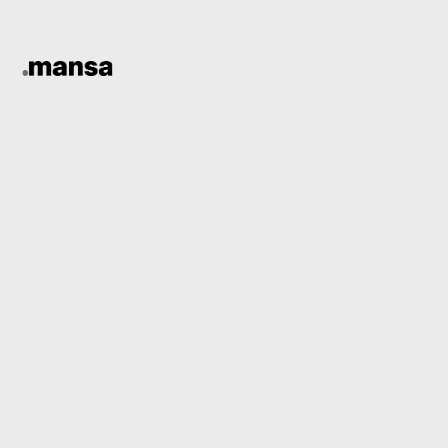
Skip
to
content
May 8, 2026
www.trinemach.dk
Oplev Verdenen af Casinoer
Uden Rofus