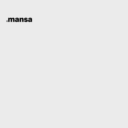
Skip
to
content
October 9, 2025
Uncategorized
“22bet Bookmaker Official
Connect To Register The
22bet