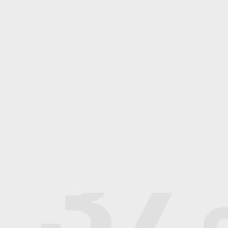
6
4
Kullanıcılar, u
uygulama, mobil
korur.
Betgaranti mob
sayfalarına gid
Uygulamayı ind
betgaranti giri
Betgaranti mobi
7
kontrol etmeler
güncel sayfalar
5
yerden erişebil
Post
Next Post: