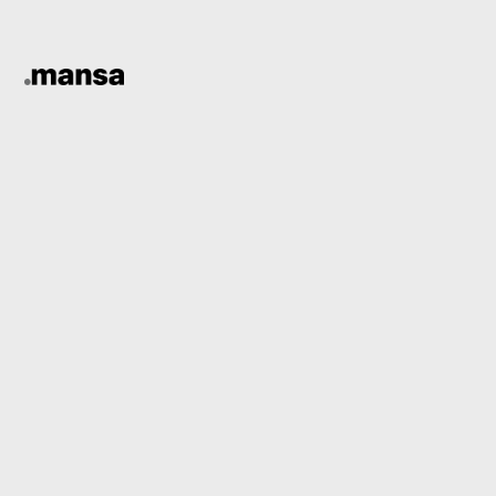
Skip
to
content
October 2, 2025
casibom tr
Casibom Casino: Popüler Slot
Oyunları ve Jackpotları
Keşfetmek