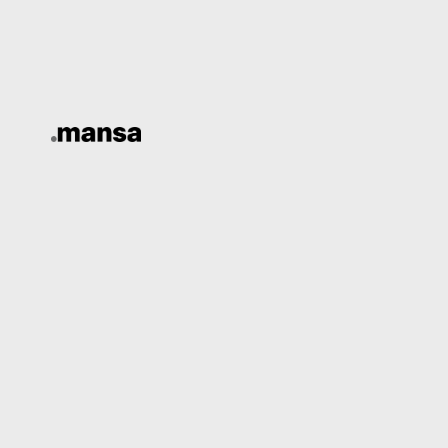
Skip
to
content
October 4, 2025
casino en ligne fr
Casino live en France :
Expérience utilisateur sur