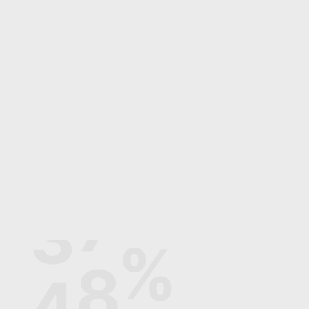
8
2
Line
Casino
9
3
Pinup
Online
0
4
Simply No
Brasil
1
5
%
2
6