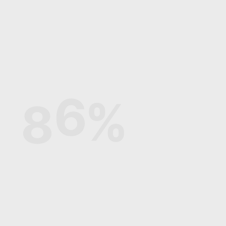
6
7
seguro.
7
No
Aviator strategy
esperes más y ¡pon en práctica la
8
estrategia perfecta para Aviator hoy mismo!
8
9
%
Post
Next Post:
9
1
Découvrez
0
navigation
Plinko
0
Casino –