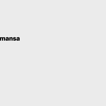
2025
Uncategorized
ns uten innskudd gir deg ekstraomganger Pr