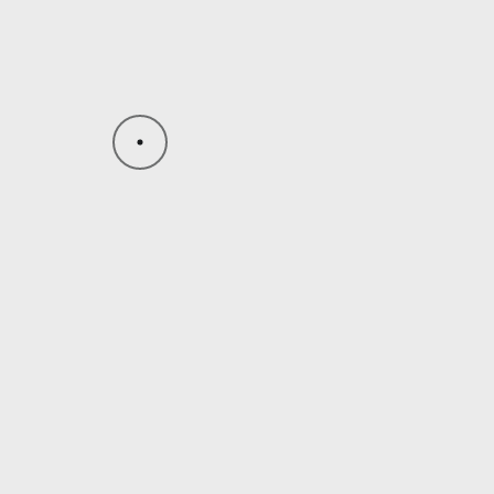
r det meste er
n. Denne er
n markedsføring
ark til
ørre elveleie
skes du
rming til elv
nuser uten
te dans med
gging