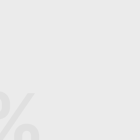
ona Cleopatras
ation
id Juego de
%
 a
monedas Sin
joviales Bonos