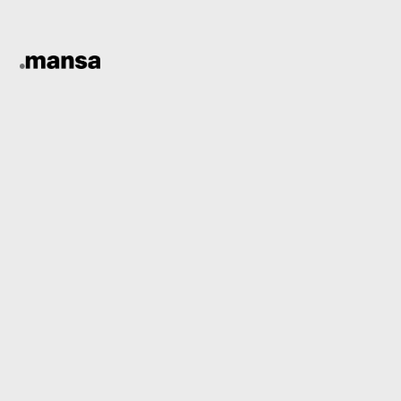
Skip
to
content
October 1, 2025
1
Navigating Love in the Digital
Age with DreMeet