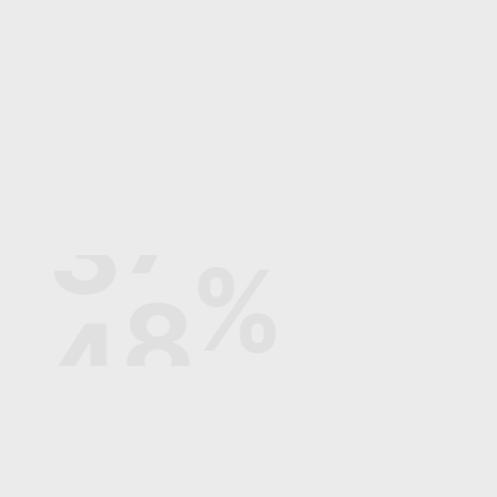
4
Gewinnen
1
Bewertung
5
wintersonnenwende
2
2024 100
6
Willkommensbonus
3
%
7
4
0