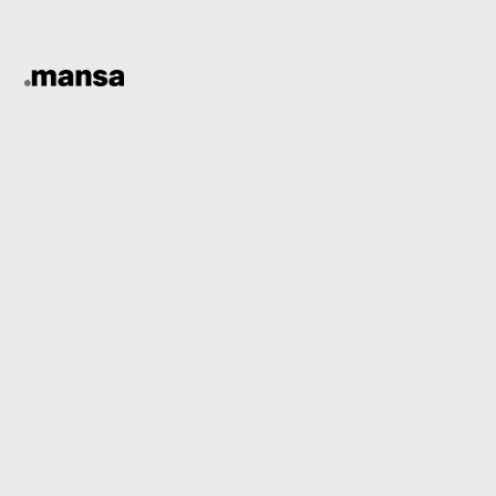
Skip
to
content
October 12, 2025
Uncategorized
Top jogos puerilidade Fruit
Frenzy 80 rodadas grátis
apostas que cassinos online